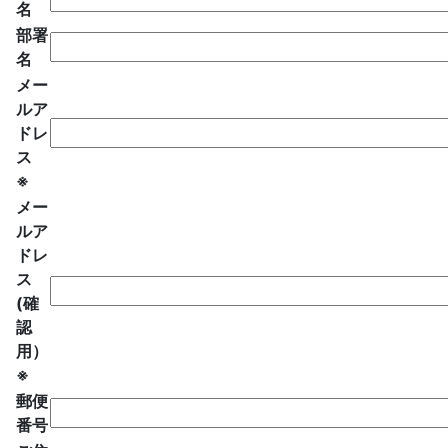
名
部署
名
メー
ルア
ドレ
ス
※
メー
ルア
ドレ
ス
(確
認
用）
※
郵便
番号