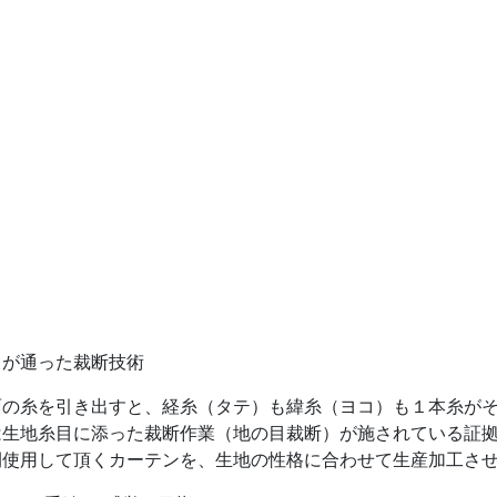
目が通った裁断技術
面の糸を引き出すと、経糸（タテ）も緯糸（ヨコ）も１本糸が
は生地糸目に添った裁断作業（地の目裁断）が施されている証
間使用して頂くカーテンを、生地の性格に合わせて生産加工さ