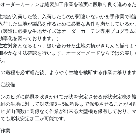
のオーダーカーテンは縫製加工作業を確実に段取り良く進める
生地が入荷した後、入荷したものが間違いないかを手作業で確
入荷した生地が製品を作るために必要な条件を満たしているか
（製造に必要な生地サイズはオーダーカーテン専用プログラム
効率化を図っております。）
左右対象となるよう、縫い合わせた生地の柄がきちんと揃うよ
細やかな寸法確認を行います。オーダーメードならではの美し
ん。
らの過程を必ず経た後、ようやく生地を裁断する作業に移りま
安定設備
テンのヒダに熱風を吹きかけて形状を安定させる形状安定機を
繊維の生地に対して対洗濯3～5回程度まで保形させることが可
はヒダ山個数に関係なく作業が出来る大型機も保有しており、マ
しても形状安定加工が可能です。
げ作業