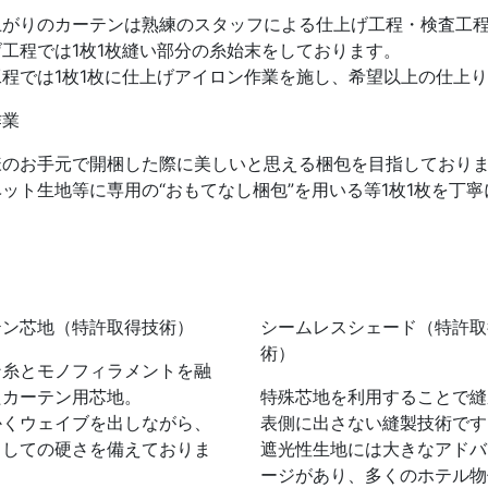
上がりのカーテンは熟練のスタッフによる仕上げ工程・検査工
工程では1枚1枚縫い部分の糸始末をしております。
工程では1枚1枚に仕上げアイロン作業を施し、希望以上の仕上
作業
様のお手元で開梱した際に美しいと思える梱包を目指しており
ット生地等に専用の“おもてなし梱包”を用いる等1枚1枚を丁
テン芯地
（特許取得技術）
シームレスシェード
（特許取
術）
ン糸とモノフィラメントを融
たカーテン用芯地。
特殊芯地を利用することで縫
かくウェイブを出しながら、
表側に出さない縫製技術です
としての硬さを備えておりま
遮光性生地には大きなアドバ
ージがあり、多くのホテル物