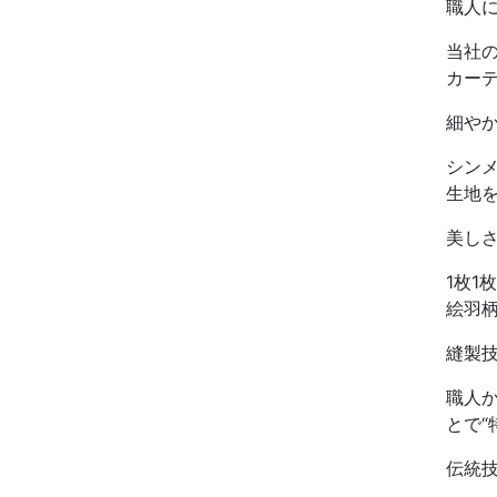
職人に
当社
カー
細や
シン
生地
美し
1枚
絵羽
縫製
職人
とで“
伝統