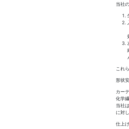
当社
これ
形状
カー
化学
当社
に対
仕上