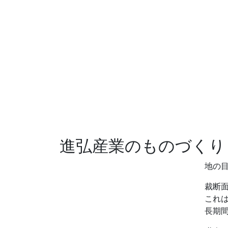
進弘産業のものづくり
地の
裁断
これ
長期