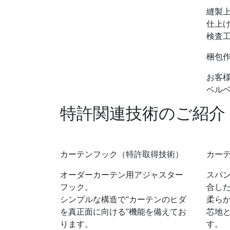
縫製
仕上げ
検査
梱包
お客
ベルベ
特許関連技術のご紹介
カーテンフック
（特許取得技術）
カー
オーダーカーテン用アジャスター
スパ
フック。
合し
シンプルな構造で“カーテンのヒダ
柔ら
を真正面に向ける”機能を備えてお
芯地
ります。
す。