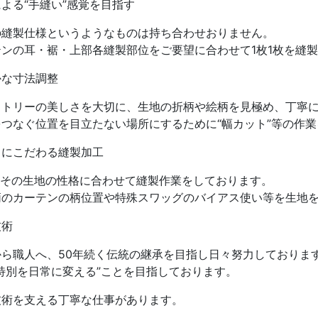
よる“手縫い”感覚を目指す
の縫製仕様というようなものは持ち合わせおりません。
テンの耳・裾・上部各縫製部位をご要望に合わせて1枚1枚を縫
かな寸法調整
メトリーの美しさを大切に、生地の折柄や絵柄を見極め、丁寧
をつなぐ位置を目立たない場所にするために“幅カット”等の作
さにこだわる縫製加工
1枚その生地の性格に合わせて縫製作業をしております。
柄のカーテンの柄位置や特殊スワッグのバイアス使い等を生地
技術
から職人へ、50年続く伝統の継承を目指し日々努力しておりま
特別を日常に変える”ことを目指しております。
技術を支える丁寧な仕事があります。